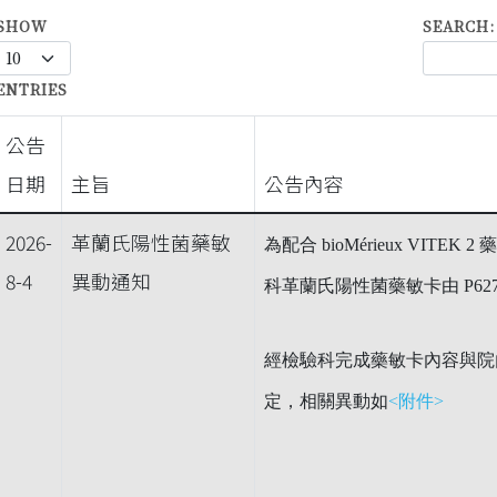
SHOW
SEARCH:
ENTRIES
公告
日期
主旨
公告內容
2026-
革蘭氏陽性菌藥敏
為配合 bioMérieux VITE
8-4
異動通知
科革蘭氏陽性菌藥敏卡由 P627 
經檢驗科完成藥敏卡內容與院
定，相關異動如
<附件>