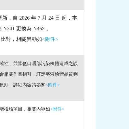
新，自 2026 年 7 月 24 日 起，本
41 更換為 N463 。
容比對，相關異動如
<附件>
確性，並降低口咽部污染檢體造成之誤
會相關作業指引，訂定痰液檢體品質判
原則，詳細內容請參閱
<附件>
增檢驗項目，相關內容如
<附件>