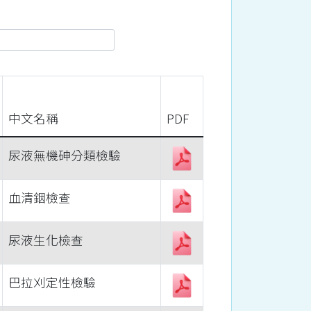
中文名稱
PDF
尿液無機砷分類檢驗
血清銦檢查
尿液生化檢查
巴拉刈定性檢驗