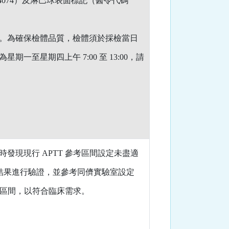
4074
）及淋巴球表面標記（醫令代碼
。為確保檢體品質，檢體須於採檢當日
為星期一至星期四上午
7:00
至
13:00
，請
時發現現行
APTT
參考區間設定未盡適
結果進行驗證，並參考同儕實驗室設定
區間，以符合臨床需求。