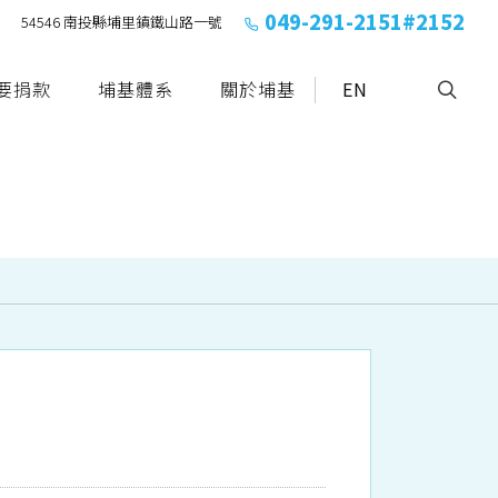
049-291-2151#2152
54546 南投縣埔里鎮鐵山路一號
要捐款
埔基體系
關於埔基
EN