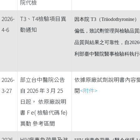
院代檢
2026-
T3、T4檢驗項目異
因本院
T3
（
Triiodothyronine
）
4-6
動通知
偏低，致試劑管理與檢驗品質
品質與結果之可靠性，自
2026
利部臺中醫院醫事檢驗科
執行
2026-
部立台中醫院公告
依據原廠試劑說明書內容
3-27
自 2026 年 3 月 25
閱
<附件>
日起， 依原廠說明
書 F e( 檢驗代碼 fe)
異動 參考區間
2026-
HIV病毒負荷量及淋