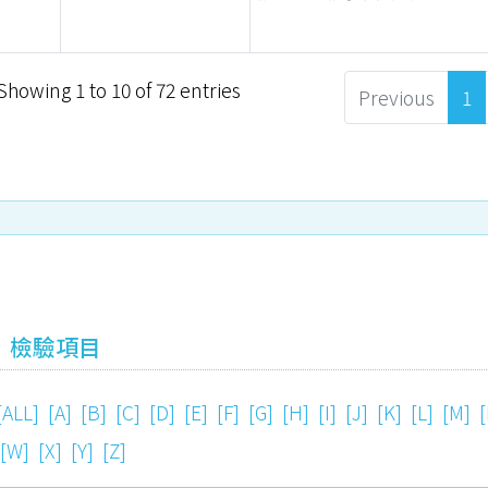
Showing 1 to 10 of 72 entries
Previous
1
檢驗項目
[ALL]
[A]
[B]
[C]
[D]
[E]
[F]
[G]
[H]
[I]
[J]
[K]
[L]
[M]
[W]
[X]
[Y]
[Z]