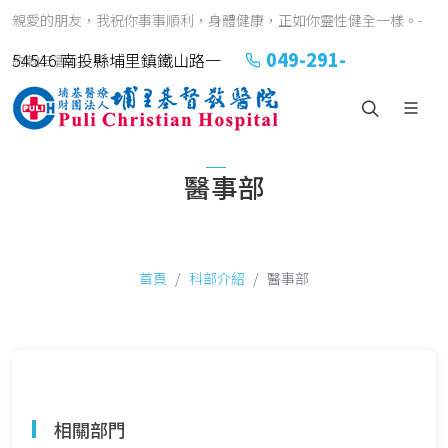
親愛的朋友，我祝你事事順利，身體健康，正如你靈性健全一樣。-
049-291-
54546 南投縣埔里鎮鐵山路一
約翰三書1:2
2151#2152
號
醫事部
首頁
科部介紹
醫事部
相關部門