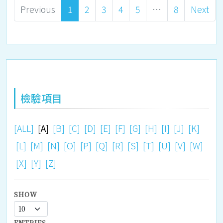
Previous
1
2
3
4
5
…
8
Next
檢驗項目
[ALL]
[
A
]
[B]
[C]
[D]
[E]
[F]
[G]
[H]
[I]
[J]
[K]
[L]
[M]
[N]
[O]
[P]
[Q]
[R]
[S]
[T]
[U]
[V]
[W]
[X]
[Y]
[Z]
SHOW
ENTRIES