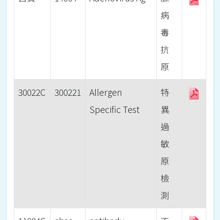
病
毒
抗
原
30022C
300221
Allergen
特
Specific Test
異
過
敏
原
檢
測