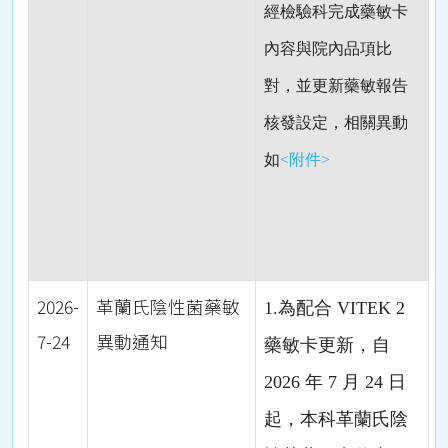
經檢驗科完成藥敏卡
內容與院內品項比
對，並更新藥敏報告
核發設定，相關異動
如
<附件>
2026-
革蘭氏陰性菌藥敏
1.為配合 VITEK 2
7-24
異動通知
藥敏卡更新，自
2026 年 7 月 24 日
起，本科革蘭氏陰