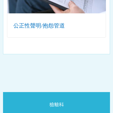
公正性聲明/抱怨管道
檢驗科