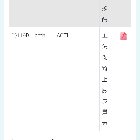
換
酶
09119B
acth
ACTH
血
清
促
腎
上
腺
皮
質
素