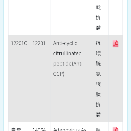
鹼
抗
體
12201C
12201
Anti-cyclic
抗
citrullinated
環
peptide(Anti-
胱
CCP)
氨
酸
肽
抗
體
自費
14064
Adenovirus Ag
腺