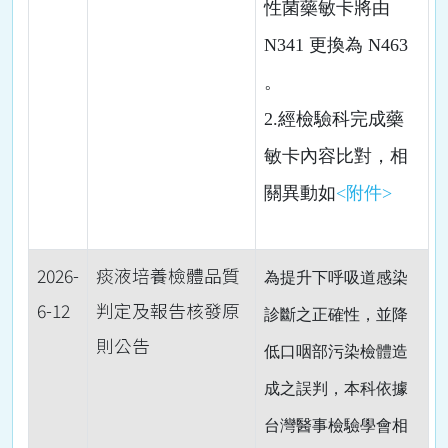
性菌藥敏卡將由
N341 更換為 N463
。
2.經檢驗科完成藥
敏卡內容比對，相
關異動如
<附件>
2026-
痰液培養檢體品質
為提升下呼吸道感染
6-12
判定及報告核發原
診斷之正確性，並降
則公告
低口咽部污染檢體造
成之誤判，本科依據
台灣醫事檢驗學會相