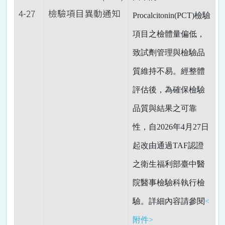
4-27
檢驗項目異動通知
Procalcitonin(PCT)檢驗
項目之檢體量偏低，
致試劑管理與檢驗品
質維持不易。經整體
評估後，為確保檢驗
品質與結果之可靠
性，自2026年4月27日
起改由通過TAF認證
之衛生福利部臺中醫
院醫事檢驗科執行檢
驗。詳細內容請參閱
<
附件>