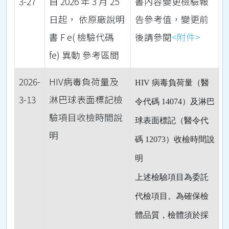
3-27
自 2026 年 3 月 25
書內容變更檢驗報
日起， 依原廠說明
告參考值，變更前
書 F e( 檢驗代碼
後請參閱
<附件>
fe) 異動 參考區間
2026-
HIV病毒負荷量及
HIV
病毒負荷量（醫
3-13
淋巴球表面標記檢
令代碼
14074
）及淋巴
驗項目收檢時間說
球表面標記（醫令代
明
碼
12073
）收檢時間說
明
上述檢驗項目為委託
代檢項目。為確保檢
體品質，檢體須於採