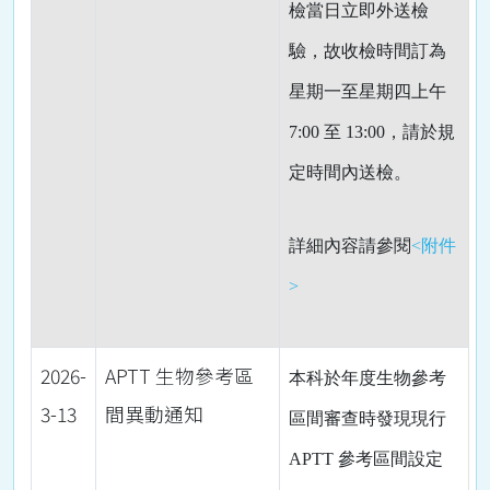
檢當日立即外送檢
驗，故收檢時間訂為
星期一至星期四上午
7:00
至
13:00
，請於規
定時間內送檢。
詳細內容請參閱
<附件
>
2026-
APTT 生物參考區
本科於年度生物參考
3-13
間異動通知
區間審查時發現現行
APTT
參考區間設定