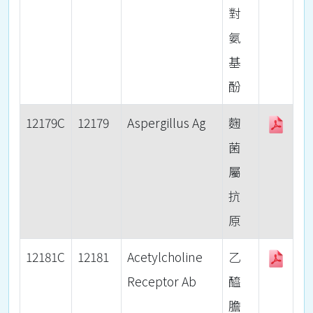
對
氨
基
酚
12179C
12179
Aspergillus Ag
麴
菌
屬
抗
原
12181C
12181
Acetylcholine
乙
Receptor Ab
醯
膽