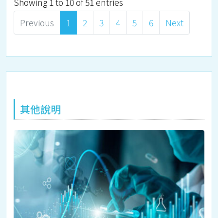
Showing 1 to 10 of 51 entries
Previous
1
2
3
4
5
6
Next
其他說明