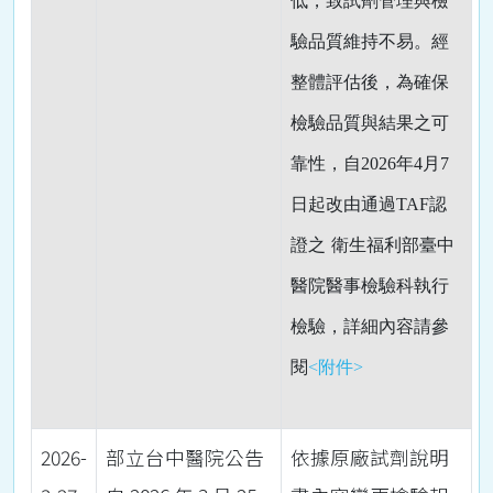
低，致試劑管理與檢
驗品質維持不易。經
整體評估後，為確保
檢驗品質與結果之可
靠性，自
2026
年
4
月
7
日起改由通過
TAF
認
證之
衛生福利部臺中
醫院醫事檢驗科
執行
檢驗，詳細內容請參
閱
<附件>
2026-
部立台中醫院公告
依據原廠試劑說明