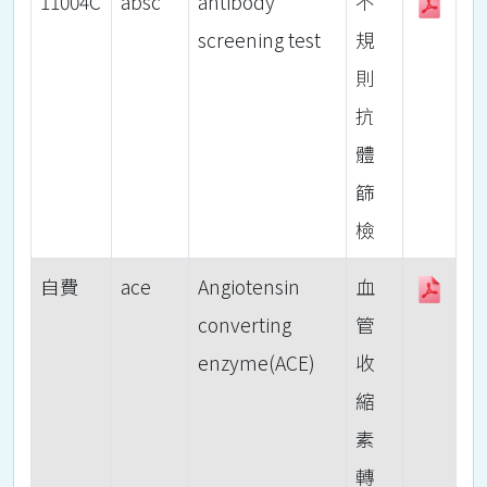
11004C
absc
antibody
不
screening test
規
則
抗
體
篩
檢
自費
ace
Angiotensin
血
converting
管
enzyme(ACE)
收
縮
素
轉