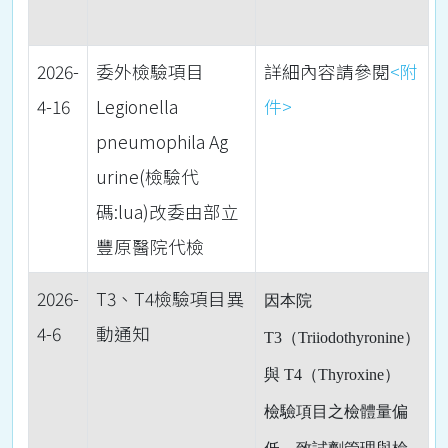
2026-
委外檢驗項目
詳細內容請參閱
<附
4-16
Legionella
件>
pneumophila Ag
urine(檢驗代
碼:lua)改委由部立
豐原醫院代檢
2026-
T3、T4檢驗項目異
因本院
4-6
動通知
T3
（
Triiodothyronine
）
與
T4
（
Thyroxine
）
檢驗項目之檢體量偏