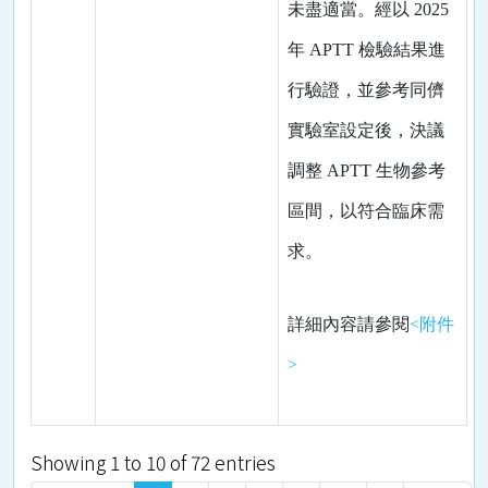
未盡適當。經以
2025
年
APTT
檢驗結果進
行驗證，並參考同儕
實驗室設定後，決議
調整
APTT
生物參考
區間，以符合臨床需
求。
詳細內容請參閱
<附件
>
Showing 1 to 10 of 72 entries