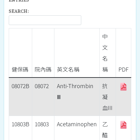
SEARCH:
中
文
名
健保碼
院內碼
英文名稱
稱
PDF
08072B
08072
Anti-Thrombin
抗
Ⅲ
凝
血III
10803B
10803
Acetaminophen
乙
醯