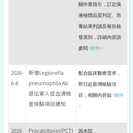
關作業指引，訂定痰
液檢體品質判定、培
養結果判讀及報告核
發原則，詳細內容請
參閱
<附件>
2026-
新增Legionella
配合臨床醫療需求，
6-8
pneumophila Ab
即日起
新增檢驗項
退伍軍人症血清檢
目，相關內容如
<附件
查檢驗項目通知
>
2026-
Procalcitonin(PCT)
因本院