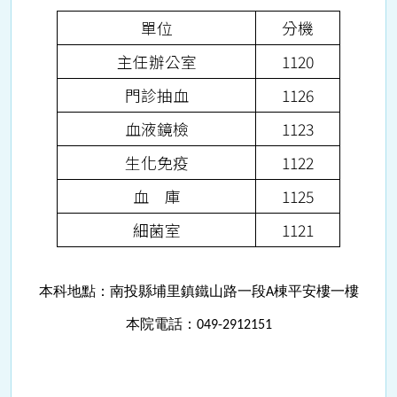
單位
分機
主任辦公室
1120
門診抽血
1126
血液鏡檢
1123
生化免疫
1122
血 庫
1125
細菌室
1121
本科地點：南投縣埔里鎮鐵山路一段A棟平安樓一樓
本院電話：049-2912151