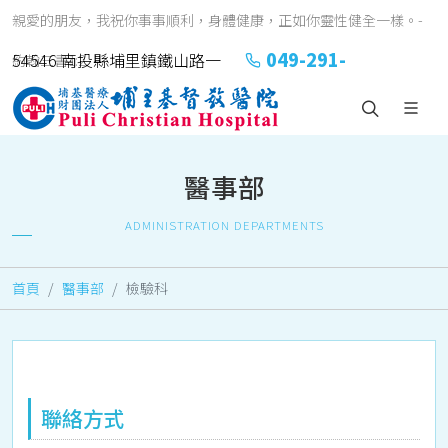
親愛的朋友，我祝你事事順利，身體健康，正如你靈性健全一樣。-
049-291-
54546 南投縣埔里鎮鐵山路一
約翰三書1:2
2151#2152
號
醫事部
ADMINISTRATION DEPARTMENTS
首頁
醫事部
檢驗科
聯絡方式