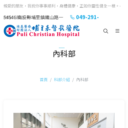
親愛的朋友，我祝你事事順利，身體健康，正如你靈性健全一樣。-
049-291-
54546 南投縣埔里鎮鐵山路一
約翰三書1:2
2151#2152
號
內科部
首頁
科部介紹
內科部