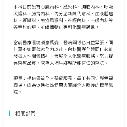
本科目前設有心臟內科、感染科、胸腔內科、呼吸
照護科、腸胃內科、內分泌新陳代謝科、血液腫瘤
科、腎臟科、免疫風濕科、神經內科、一般內科等
各專科診療，並繼續朝向專科化醫療邁進。
當前醫療環境瞬息萬變，醫病關係也日益緊張，同
仁莫不如覆薄冰全力以赴，內科醫護全體同仁必能
發揮人性關懷精神，發展全人化醫療服務，努力提
昇醫療品質，成為大埔里鄉親所能信任的醫院。
願景：提供優質全人醫療服務，員工共同守護幸福
職場，成為促進社區健康與實踐全人照護的標竿醫
院。
相關部門