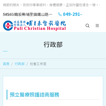
親愛的朋友，我祝你事事順利，身體健康，正如你靈性健全一樣。-
049-291-
54546 南投縣埔里鎮鐵山路一
約翰三書1:2
2151#2152
號
行政部
首頁
行政部
社會工作室
預立醫療照護諮商服務