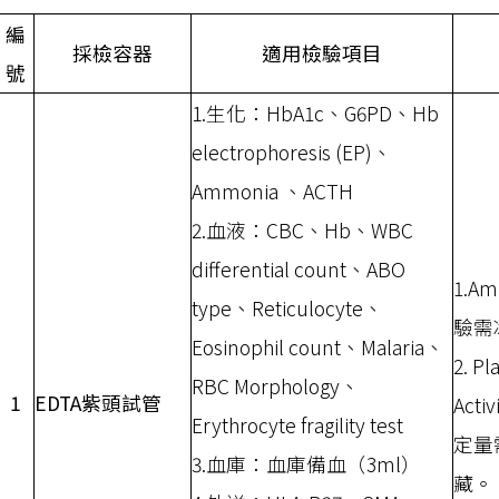
編
採檢容器
適用檢驗項目
號
1.生化：HbA1c、G6PD、Hb
electrophoresis (EP)、
Ammonia 、ACTH
2.血液：CBC、Hb、WBC
differential count、ABO
1.A
type、Reticulocyte、
驗需
Eosinophil count、Malaria、
2. P
RBC Morphology、
1
EDTA紫頭試管
Act
Erythrocyte fragility test
定量
3.血庫：血庫備血（3ml）
藏。