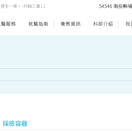
54546 南投
一樣。- 約翰三書1:2
就醫服務
就醫指南
衛教資訊
科部介紹
我
採檢容器