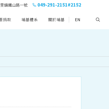
049-291-2151#2152
縣埔里鎮鐵山路一號
要捐款
埔基體系
關於埔基
EN