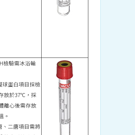
PTH檢驗需冰浴輸
冷凝球蛋白項目採檢
存放於37℃，採
體離心後需存放
溫。
一唐、二唐項目需將