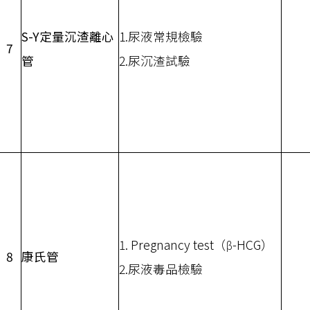
S-Y定量沉渣離心
1.尿液常規檢驗
7
管
2.尿沉渣試驗
1. Pregnancy test（β-HCG）
8
康氏管
2.尿液毒品檢驗