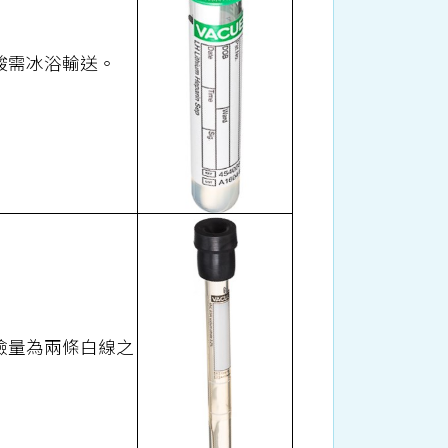
乳酸需冰浴輸送。
採檢量為兩條白線之