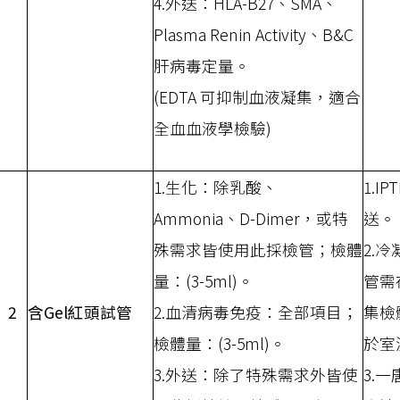
4.外送：HLA-B27、SMA、
Plasma Renin Activity、B&C
肝病毒定量。
(EDTA 可抑制血液凝集，適合
全血血液學檢驗)
1.生化：除乳酸、
1.I
Ammonia、D-Dimer，或特
送。
殊需求皆使用此採檢管；檢體
2.
量：(3-5ml)。
管需
2
含Gel紅頭試管
2.血清病毒免疫：全部項目；
集檢
檢體量：(3-5ml)。
於室
3.外送：除了特殊需求外皆使
3.