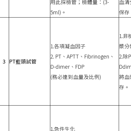
用此採檢管；檢體量：(3-
血清
5ml)。
保存
1.
1.各項凝血因子
漿分
2. PT、APTT、Fibrinogen、
2.除
3
PT藍頭試管
D-dimer、FDP
Dd
(務必達到血量及比例)
將血
存。
1.急件生化