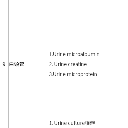
1.Urine microalbumin
9
白頭管
2. Urine creatine
3.Urine microprotein
1. Urine culture檢體