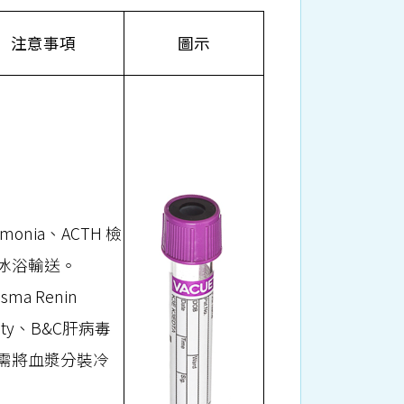
注意事項
圖示
mmonia、ACTH 檢
冰浴輸送。
lasma Renin
ivity、B&C肝病毒
需將血漿分裝冷