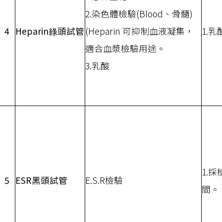
2.染色體檢驗(Blood、骨髓)
4
Heparin綠頭試管
(Heparin 可抑制血液凝集，
1.
適合血漿檢驗用途。
3.乳酸
1.
5
ESR黑頭試管
E.S.R檢驗
間。