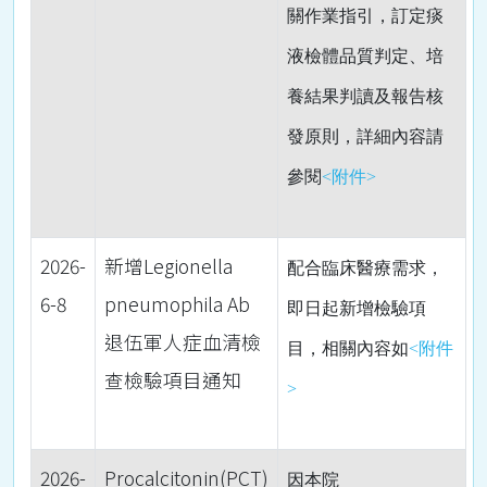
關作業指引，訂定痰
液檢體品質判定、培
養結果判讀及報告核
發原則，詳細內容請
參閱
<附件>
2026-
新增Legionella
配合臨床醫療需求，
6-8
pneumophila Ab
即日起
新增檢驗項
退伍軍人症血清檢
目，相關內容如
<附件
查檢驗項目通知
>
2026-
Procalcitonin(PCT)
因本院