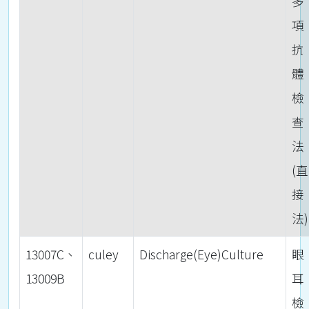
多
項
抗
體
檢
查
法
(直
接
法)
13007C、
culey
Discharge(Eye)Culture
眼
13009B
耳
檢