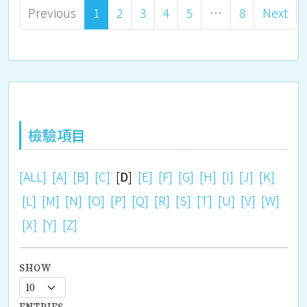
Previous
1
2
3
4
5
…
8
Next
檢驗項目
[ALL]
[A]
[B]
[C]
[
D
]
[E]
[F]
[G]
[H]
[I]
[J]
[K]
[L]
[M]
[N]
[O]
[P]
[Q]
[R]
[S]
[T]
[U]
[V]
[W]
[X]
[Y]
[Z]
SHOW
ENTRIES