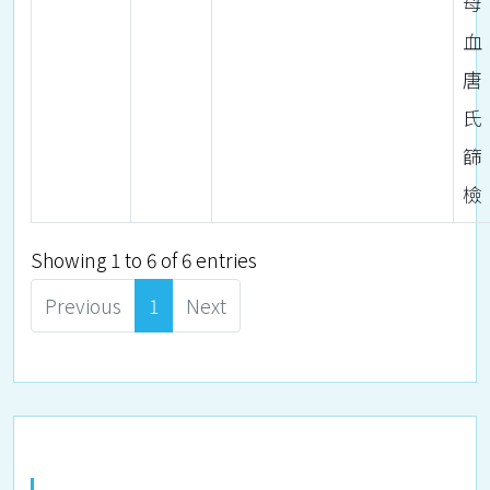
母
血
唐
氏
篩
檢
Showing 1 to 6 of 6 entries
Previous
1
Next