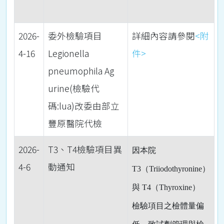
2026-
委外檢驗項目
詳細內容請參閱
<附
4-16
Legionella
件>
pneumophila Ag
urine(檢驗代
碼:lua)改委由部立
豐原醫院代檢
2026-
T3、T4檢驗項目異
因本院
4-6
動通知
T3
（
Triiodothyronine
）
與
T4
（
Thyroxine
）
檢驗項目之檢體量偏