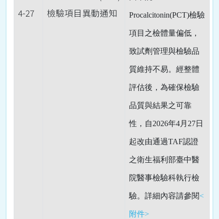
4-27
檢驗項目異動通知
Procalcitonin(PCT)檢驗
項目之檢體量偏低，
致試劑管理與檢驗品
質維持不易。經整體
評估後，為確保檢驗
品質與結果之可靠
性，自2026年4月27日
起改由通過TAF認證
之衛生福利部臺中醫
院醫事檢驗科執行檢
驗。詳細內容請參閱
<
附件>