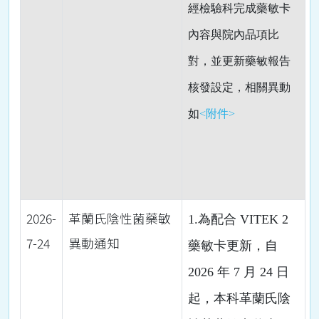
經檢驗科完成藥敏卡
內容與院內品項比
對，並更新藥敏報告
核發設定，相關異動
如
<附件>
2026-
革蘭氏陰性菌藥敏
1.為配合 VITEK 2
7-24
異動通知
藥敏卡更新，自
2026 年 7 月 24 日
起，本科革蘭氏陰