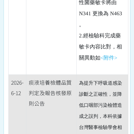
性菌藥敏卡將由
N341 更換為 N463
。
2.經檢驗科完成藥
敏卡內容比對，相
關異動如
<附件>
2026-
痰液培養檢體品質
為提升下呼吸道感染
6-12
判定及報告核發原
診斷之正確性，並降
則公告
低口咽部污染檢體造
成之誤判，本科依據
台灣醫事檢驗學會相