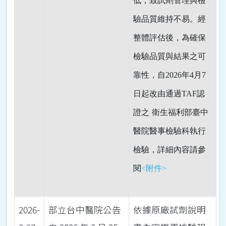
低，致試劑管理與檢
驗品質維持不易。經
整體評估後，為確保
檢驗品質與結果之可
靠性，自
2026
年
4
月
7
日起改由通過
TAF
認
證之
衛生福利部臺中
醫院醫事檢驗科
執行
檢驗，詳細內容請參
閱
<附件>
2026-
部立台中醫院公告
依據原廠試劑說明