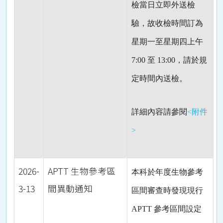
檢當日立即外送檢
驗，故收檢時間訂為
星期一至星期四上午
7:00
至
13:00
，請於規
定時間內送檢。
詳細內容請參閱
<附件
>
2026-
APTT 生物參考區
本科於年度生物參考
3-13
間異動通知
區間審查時發現現行
APTT
參考區間設定