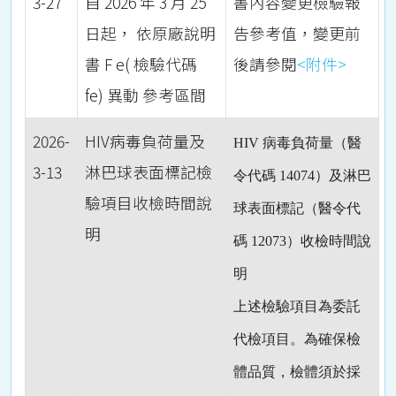
3-27
自 2026 年 3 月 25
書內容變更檢驗報
日起， 依原廠說明
告參考值，變更前
書 F e( 檢驗代碼
後請參閱
<附件>
fe) 異動 參考區間
2026-
HIV病毒負荷量及
HIV
病毒負荷量（醫
3-13
淋巴球表面標記檢
令代碼
14074
）及淋巴
驗項目收檢時間說
球表面標記（醫令代
明
碼
12073
）收檢時間說
明
上述檢驗項目為委託
代檢項目。為確保檢
體品質，檢體須於採