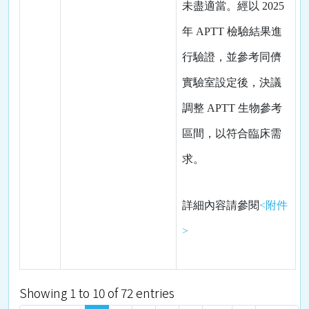
未盡適當。經以
2025
年
APTT
檢驗結果進
行驗證，並參考同儕
實驗室設定後，決議
調整
APTT
生物參考
區間，以符合臨床需
求。
詳細內容請參閱
<附件
>
Showing 1 to 10 of 72 entries