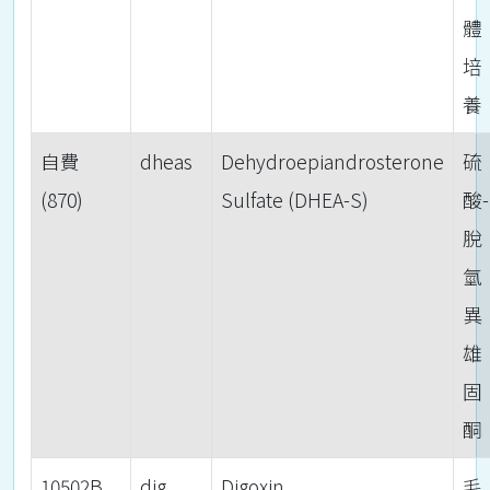
體
培
養
自費
dheas
Dehydroepiandrosterone
硫
(870)
Sulfate (DHEA-S)
酸-
脫
氫
異
雄
固
酮
10502B
dig
Digoxin
毛