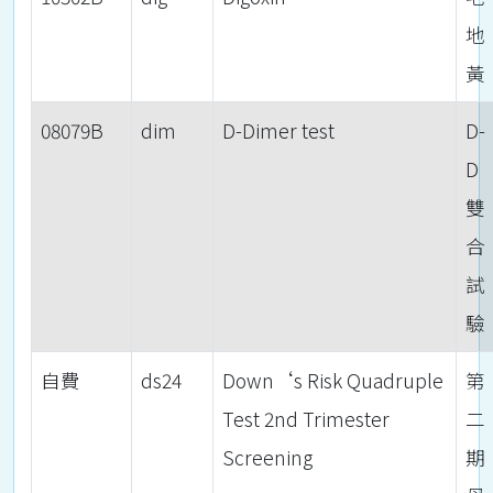
地
黃
08079B
dim
D-Dimer test
D-
D
雙
合
試
驗
自費
ds24
Down‘s Risk Quadruple
第
Test 2nd Trimester
二
Screening
期