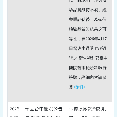
低，致試劑管理與檢
驗品質維持不易。經
整體評估後，為確保
檢驗品質與結果之可
靠性，自
2026
年
4
月
7
日起改由通過
TAF
認
證之
衛生福利部臺中
醫院醫事檢驗科
執行
檢驗，詳細內容請參
閱
<附件>
2026-
部立台中醫院公告
依據原廠試劑說明