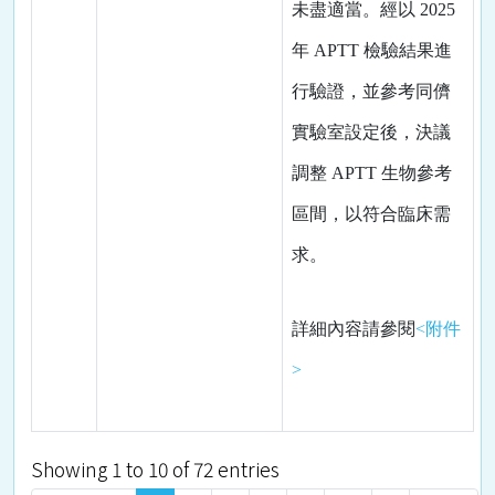
未盡適當。經以
2025
年
APTT
檢驗結果進
行驗證，並參考同儕
實驗室設定後，決議
調整
APTT
生物參考
區間，以符合臨床需
求。
詳細內容請參閱
<附件
>
Showing 1 to 10 of 72 entries