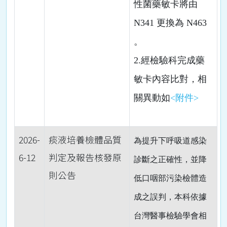
性菌藥敏卡將由
N341 更換為 N463
。
2.經檢驗科完成藥
敏卡內容比對，相
關異動如
<附件>
2026-
痰液培養檢體品質
為提升下呼吸道感染
6-12
判定及報告核發原
診斷之正確性，並降
則公告
低口咽部污染檢體造
成之誤判，本科依據
台灣醫事檢驗學會相