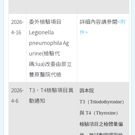
2026-
委外檢驗項目
詳細內容請參閱
<附
4-16
Legionella
件>
pneumophila Ag
urine(檢驗代
碼:lua)改委由部立
豐原醫院代檢
2026-
T3、T4檢驗項目異
因本院
4-6
動通知
T3
（
Triiodothyronine
）
與
T4
（
Thyroxine
）
檢驗項目之檢體量偏