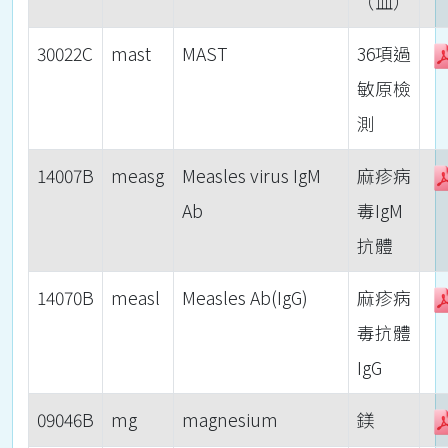
（血）
30022C
mast
MAST
36項過
敏原檢
測
14007B
measg
Measles virus IgM
麻疹病
Ab
毒IgM
抗體
14070B
measl
Measles Ab(IgG)
麻疹病
毒抗體
IgG
09046B
mg
magnesium
鎂