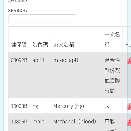
SEARCH:
中文名
健保碼
院內碼
英文名稱
稱
P
08092B
aptt1
mixed aptt
混合性
部份凝
血活酶
時間
10008B
hg
Mercury (Hg)
汞
10806B
malc
Methanol（blood）
甲醇