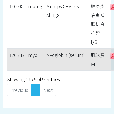
14009C
mumg
Mumps CF virus
腮腺炎
Ab-IgG
病毒補
體結合
抗體
IgG
12061B
myo
Myoglobin (serum)
肌球蛋
白
Showing 1 to 9 of 9 entries
Previous
1
Next