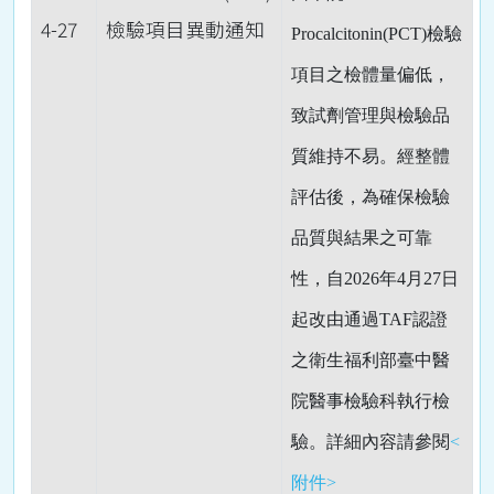
4-27
檢驗項目異動通知
Procalcitonin(PCT)檢驗
項目之檢體量偏低，
致試劑管理與檢驗品
質維持不易。經整體
評估後，為確保檢驗
品質與結果之可靠
性，自2026年4月27日
起改由通過TAF認證
之衛生福利部臺中醫
院醫事檢驗科執行檢
驗。詳細內容請參閱
<
附件>