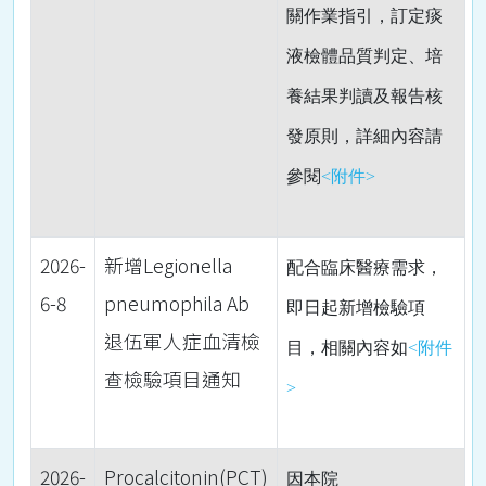
關作業指引，訂定痰
液檢體品質判定、培
養結果判讀及報告核
發原則，詳細內容請
參閱
<附件>
2026-
新增Legionella
配合臨床醫療需求，
6-8
pneumophila Ab
即日起
新增檢驗項
退伍軍人症血清檢
目，相關內容如
<附件
查檢驗項目通知
>
2026-
Procalcitonin(PCT)
因本院