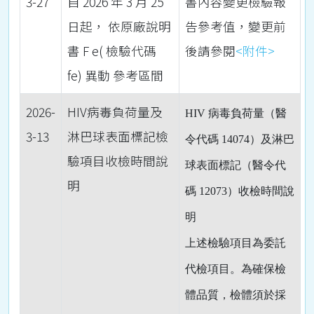
3-27
自 2026 年 3 月 25
書內容變更檢驗報
日起， 依原廠說明
告參考值，變更前
書 F e( 檢驗代碼
後請參閱
<附件>
fe) 異動 參考區間
2026-
HIV病毒負荷量及
HIV
病毒負荷量（醫
3-13
淋巴球表面標記檢
令代碼
14074
）及淋巴
驗項目收檢時間說
球表面標記（醫令代
明
碼
12073
）收檢時間說
明
上述檢驗項目為委託
代檢項目。為確保檢
體品質，檢體須於採