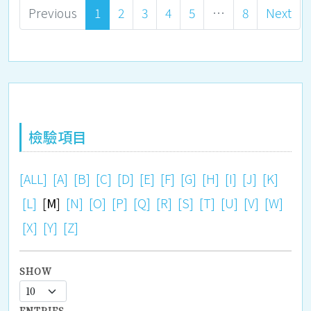
Previous
1
2
3
4
5
…
8
Next
檢驗項目
[ALL]
[A]
[B]
[C]
[D]
[E]
[F]
[G]
[H]
[I]
[J]
[K]
[L]
[
M
]
[N]
[O]
[P]
[Q]
[R]
[S]
[T]
[U]
[V]
[W]
[X]
[Y]
[Z]
SHOW
ENTRIES