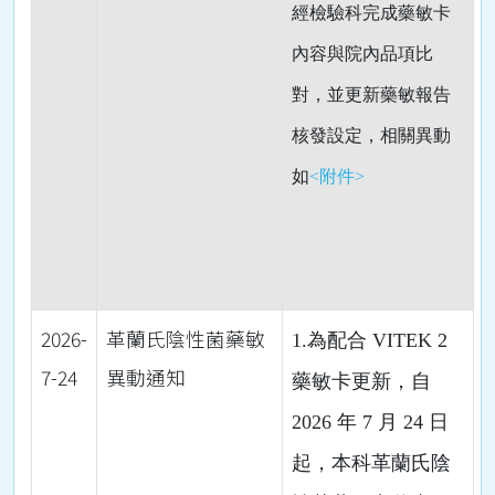
經檢驗科完成藥敏卡
內容與院內品項比
對，並更新藥敏報告
核發設定，相關異動
如
<附件>
2026-
革蘭氏陰性菌藥敏
1.為配合 VITEK 2
7-24
異動通知
藥敏卡更新，自
2026 年 7 月 24 日
起，本科革蘭氏陰