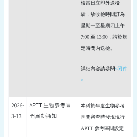
檢當日立即外送檢
驗，故收檢時間訂為
星期一至星期四上午
7:00
至
13:00
，請於規
定時間內送檢。
詳細內容請參閱
<附件
>
2026-
APTT 生物參考區
本科於年度生物參考
3-13
間異動通知
區間審查時發現現行
APTT
參考區間設定