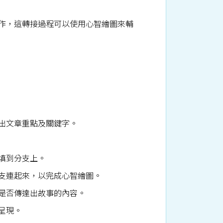
作，這轉接過程可以使用心智繪圖來輔
出文章重點及關鍵字。
填到分支上。
支連起來，以完成心智繪圖。
是否傳達出故事的內容。
呈現。