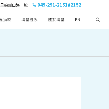
049-291-2151#2152
縣埔里鎮鐵山路一號
要捐款
埔基體系
關於埔基
EN