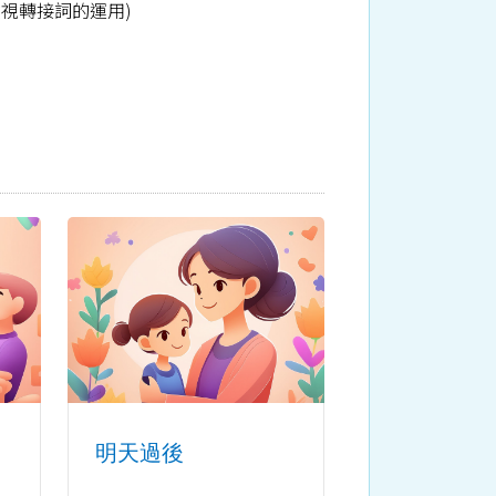
視轉接詞的運用)
明天過後