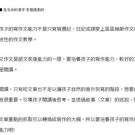
■ 有生命的漢字 李雪娥老師
孩子的寫作文能力不是只寫寫週記、日記或課堂上區區幾節作文
統性的作文教學。
又作文是語文表達能力的一環，要培養孩子的寫作能力，較好的
是閱讀。
閱讀，只有唸文章也不足以讓孩子自然的晉升到寫的階段，想要
就很重要。引導孩子閱讀後思考，並透過故事（文章）的述說，
文章重點的抓取可以轉換成寫作的大綱，所以要培養孩子的寫作
能力吧!