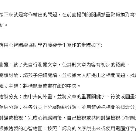
接下來就是寫作輸出的問題，在前面提到的閱讀抓重點轉換到寫
助。
應用心智圖繪協助學習障礙學生寫作的步驟如下:
瀏覽：孩子先自行瀏覽文章，使其對文章內容有初步的認識。
閱讀討論：請孩子仔細閱讀，並根據大人所提出之相關問題，找
確立主題：將標題寫或畫在紙的中央。
繪製分支：由中央向外畫，並將文章的重要關鍵字、符號或圖畫
歸納分類：在各分支上分層歸納分類，並用箭頭把相關的概念分
討論或檢視：完成心智繪圖後，自己檢視或共同討論檢視心智圖
根據繪製的心智繪圖，按照自認為的次序說出來或使用電腦打字