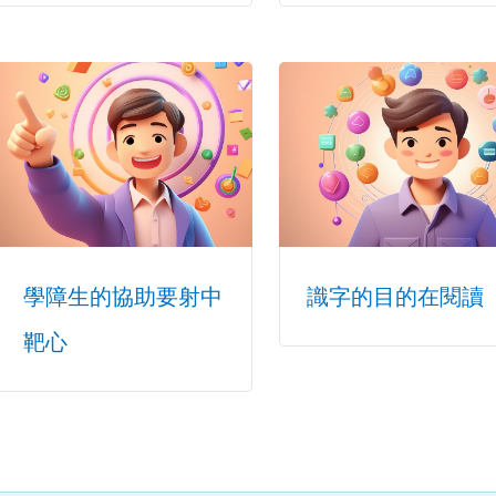
學障生的協助要射中
識字的目的在閱讀
靶心