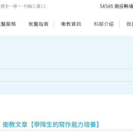
54546 南投
一樣。- 約翰三書1:2
就醫服務
就醫指南
衛教資訊
科部介紹
我
衛教文章【學障生的寫作能力培養】