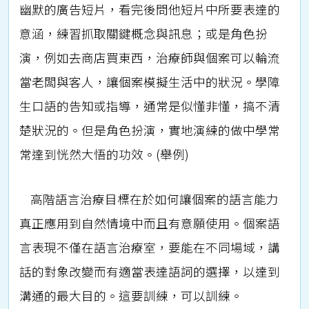
幽默的廣告短片，看完後問他短片中所要表達的
意涵，練習抓取關鍵概念與訊息；或是角色扮
演，例如去商店買東西，治療師與個案可以輪流
當老闆與客人，讓個案模擬生活中的狀況。學障
生口語的告知或指導，通常是似懂非懂，搞不清
楚狀況的。但是角色扮演，實地演練的做中學常
常達到恍然大悟的功效。(舉例)
高階語言治療目標在於如何讓個案的語言能力
真正應用到自然情境中而且有意願使用。個案語
言表現不僅在語言治療室，要能在不同場域，講
話的對象改變而有適當表達語詞的選擇，以達到
溝通的最大目的。這要訓練，可以訓練。