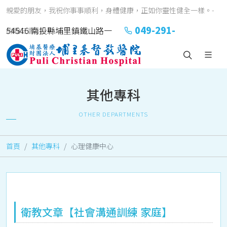
親愛的朋友，我祝你事事順利，身體健康，正如你靈性健全一樣。-
049-291-
54546 南投縣埔里鎮鐵山路一
約翰三書1:2
2151#2152
號
其他專科
OTHER DEPARTMENTS
首頁
其他專科
心理健康中心
衛教文章【社會溝通訓練 家庭】