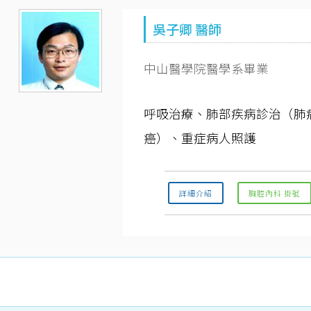
吳子卿 醫師
中山醫學院醫學系畢業
呼吸治療、肺部疾病診治（肺
癌）、重症病人照護
詳細介紹
胸腔內科 掛號