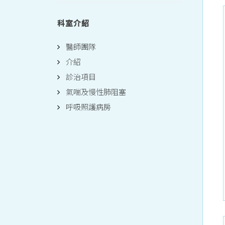
科室介紹
醫師團隊
介紹
診治項目
氣喘及慢性肺阻塞
呼吸照護病房