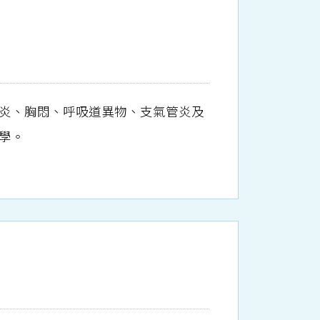
炎、胸悶、呼吸道異物、支氣管炎及
學。