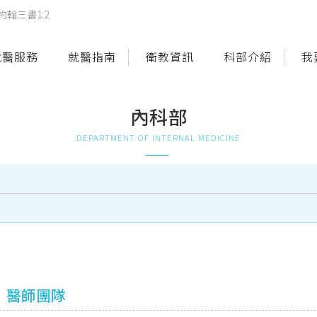
翰三書1:2
就醫服務
就醫指南
衛教資訊
科部介紹
我
內科部
DEPARTMENT OF INTERNAL MEDICINE
醫師團隊