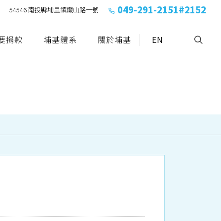
049-291-2151#2152
54546 南投縣埔里鎮鐵山路一號
要捐款
埔基體系
關於埔基
EN