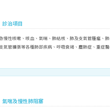
診治項目
急慢性咳嗽、咳血、氣喘、肺結核、肺及支氣管腫瘤、肺
支氣管擴張等各種肺部疾病、呼吸衰竭、塵肺症、重症醫
氣喘及慢性肺阻塞