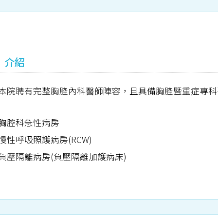
介紹
本院聘有完整胸腔內科醫師陣容，且具備胸腔暨重症專科
胸腔科急性病房
慢性呼吸照護病房(RCW)
負壓隔離病房(負壓隔離加護病床)