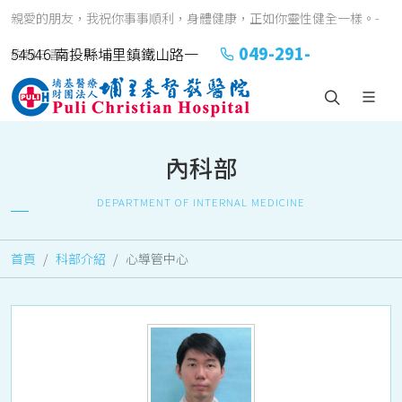
親愛的朋友，我祝你事事順利，身體健康，正如你靈性健全一樣。-
049-291-
54546 南投縣埔里鎮鐵山路一
約翰三書1:2
2151#2152
號
內科部
DEPARTMENT OF INTERNAL MEDICINE
首頁
科部介紹
心導管中心