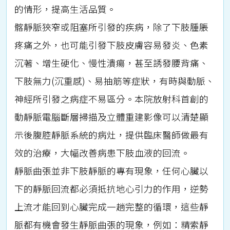
的情形，提高生活品質。
髂靜脈狹窄或阻塞所引發的疾病，除了下肢腫脹
疼痛之外，也可能引發下肢皮膚容易發炎、色素
沉著、增生硬化、慢性潰瘍，甚至誘發腰背痛、
下肢無力(沉重感)、易抽筋等症狀，有時與動脈、
神經所引發之病症不易區分。本院放射科首創的
動靜脈電腦斷層掃描及立體重建影像可以清楚顯
示後腹腔靜脈系統的病灶，提供臨床醫師做最有
效的治療，大幅改善病患下肢血液的回流。
靜脈曲張並非下肢靜脈的專有現象，任何心臟以
下的靜脈回流都必須抵抗地心引力的作用，逆勢
上流才能回到心臟完成一趟完整的循環，這些靜
脈都有機會發生靜脈曲張的現象，例如：精索靜