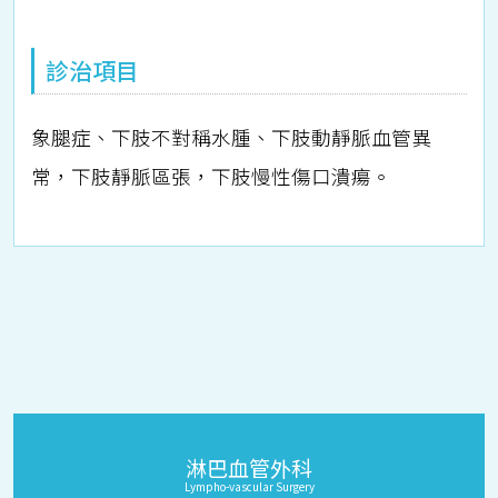
診治項目
象腿症、下肢不對稱水腫、下肢動靜脈血管異
常，下肢靜脈區張，​下肢慢性傷口潰瘍。
淋巴血管外科
Lympho-vascular Surgery