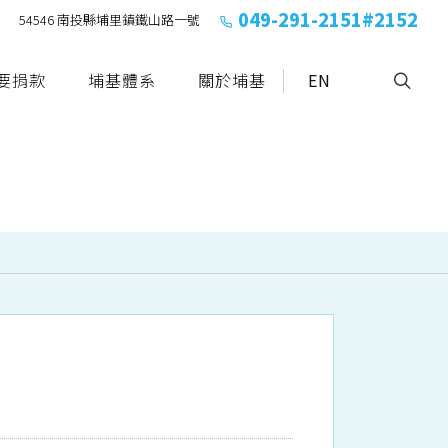
049-291-2151#2152
54546 南投縣埔里鎮鐵山路一號
要捐款
埔基體系
關於埔基
EN