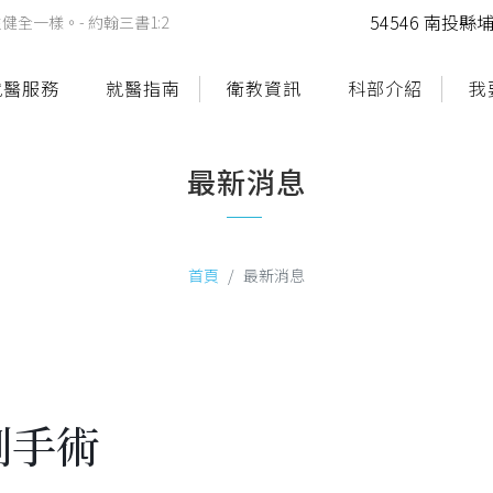
54546 南投
一樣。- 約翰三書1:2
就醫服務
就醫指南
衛教資訊
科部介紹
我
最新消息
首頁
最新消息
創手術