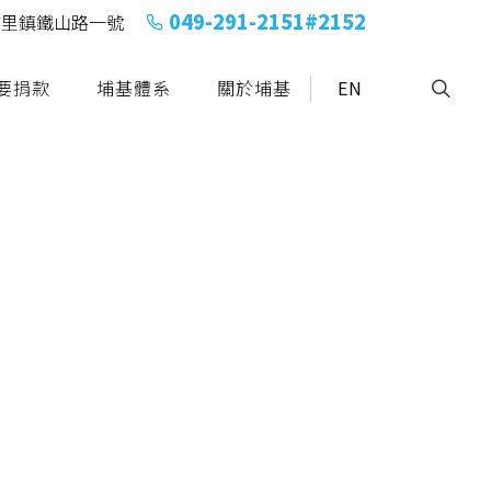
049-291-2151#2152
縣埔里鎮鐵山路一號
要捐款
埔基體系
關於埔基
EN