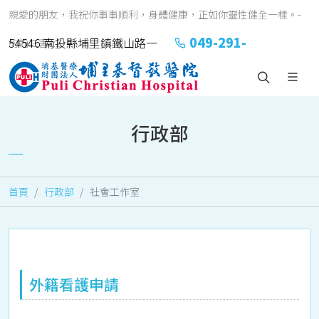
親愛的朋友，我祝你事事順利，身體健康，正如你靈性健全一樣。-
049-291-
54546 南投縣埔里鎮鐵山路一
約翰三書1:2
2151#2152
號
行政部
首頁
行政部
社會工作室
外籍看護申請