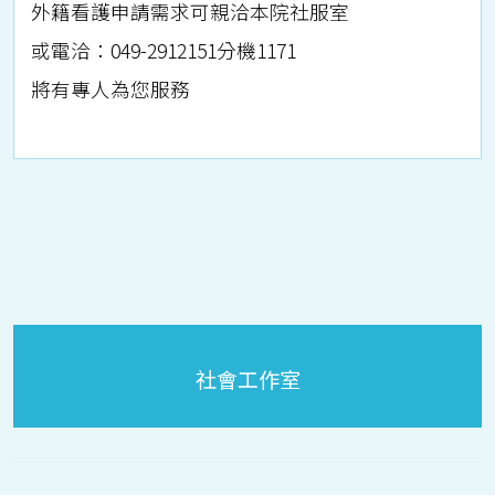
外籍看護申請需求可親洽本院社服室
或電洽：049-2912151分機1171
將有專人為您服務
社會工作室