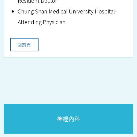
Resident Doctor
Chung Shan Medical University Hospital-
Attending Physician
回前頁
神經內科