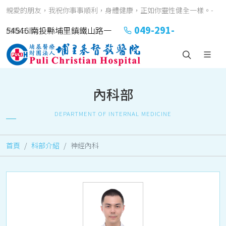
親愛的朋友，我祝你事事順利，身體健康，正如你靈性健全一樣。-
049-291-
54546 南投縣埔里鎮鐵山路一
約翰三書1:2
2151#2152
號
內科部
DEPARTMENT OF INTERNAL MEDICINE
首頁
科部介紹
神經內科